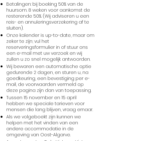
Betalingen: bij boeking 50% van de
huursom. 8 weken voor aankomst de
resterende 50%. (Wij adviseren u een
reis- en annuleringsverzekering af te
sluiten).
Onze kalender is up-to-date, maar om
zeker te zijn; vul het
reserveringsformulier in of stuur ons
een
e-mail
met uw verzoek en wij
zullen u zo snel mogelijk antwoorden.
Wij bewaren een automatische optie
gedurende 2 dagen, en sturen u, na
goedkeuring, een bevestiging per e-
mail, de voorwaarden vermeld op
deze pagina zijn dan van toepassing.
Tussen 15 november en 15 april
hebben we speciale tarieven voor
mensen die lang blijven, vraag ernaar.
Als we volgeboekt zijn kunnen we
helpen met het vinden van een
andere accommodatie in de
omgeving van Oost-Algarve.