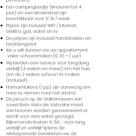
personen).
Een campingbedje (kinderen tot 4
jaar) en een kinderstoel zijn
beschikbaar voor € 10 / week.
Prijzen zijn inclusief WIFI / internet,
elektra, gas, water en tv.
De prijzen zijn inclusief handdoeken en
beddengoed.
Als u wilt, kunnen we uw appartement
vaker schoonmaken (€ 10, = / uur).
Wij bieden een service voor langdurig
verblijf (4 weken en meer) om het huis
om de 2 weken schoon te maken
(inclusief).
Hamamlakens (1 pp) zijn aanwezig om
mee te nemen naar het strand.
De jacuzzi op de dakterrassen van
zowel Bela Vista als Vista Mar moet
van tevoren worden gereserveerd: er
wordt voor vers water gezorgd.
Bijkomende kosten: € 50, - voor lang
verblijf en verblijf tijdens de
winterperiode berekenen we de