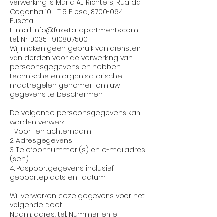
verwerking is Maria AJ Richters, Rua da
Cegonha 10, LT 5 F esq,
8700-064
Fuseta
E-mail:
info@fuseta-apartments.com
,
tel. Nr:
00351-910807500
.
Wij maken geen gebruik van diensten
van derden voor de verwerking van
persoonsgegevens en hebben
technische en organisatorische
maatregelen genomen om uw
gegevens te beschermen.
De volgende persoonsgegevens kan
worden verwerkt:
1. Voor- en achternaam
2. Adresgegevens
3. Telefoonnummer (s) en e-mailadres
(sen)
4. Paspoortgegevens inclusief
geboorteplaats en -datum
Wij verwerken deze gegevens voor het
volgende doel:
Naam, adres, tel. Nummer en e-