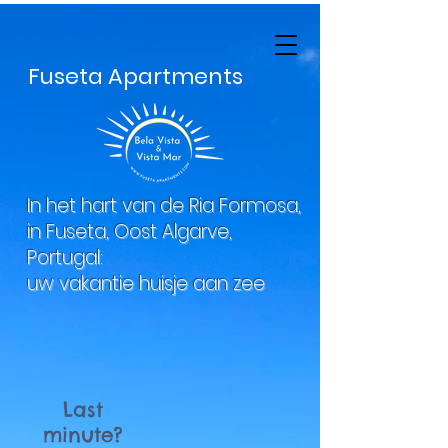
Fuseta Apartments
In het hart van de Ria Formosa,
in Fuseta, Oost Algarve,
Portugal:
uw vakantie huisje aan zee
Last
minute?