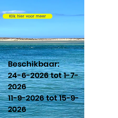
Klik hier voor meer
Beschikbaar:
24-6-2026
tot 1-7-
2026
11-9-2026
tot
15-9-
2026