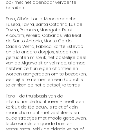
ook met het openbaar vervoer te
bereiken.
Faro, Olhão, Loule, Moncarapacho,
Fuseta, Tavira, Santa Catarina, Luz de
Tavira, Palmeira, Maragota, Estoi,
Alcoutim, Pereiro, Cabanas, Vila Real
de Santo Antonio, Monte Gordo,
Cacela Velha, Fabrica, Sante Estevao
en alle andere dorpjes, steden en
gehuchten miste ik, het oostelijke deel
van de Algarve zit er vol mee. allemaal
hebben ze hun eigen charmes en
worden aangeraden om te bezoeken,
een kijkje te nemen en een kop koffie
te drinken op het plaatselijke terras.
Faro - de thuisbasis van de
internationale luchthaven - heeft een
kerk uit de 13e eeuw, is relatief klein
maar charmant met veel kleine en
oude straatjes met mooie gebouwen,
leuke winkels en goede bars en
restaurants. Bekijk de cidade velha, of