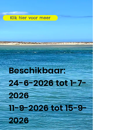
Klik hier voor meer
Beschikbaar:
24-6-2026
tot 1-7-
2026
11-9-2026
tot
15-9-
2026