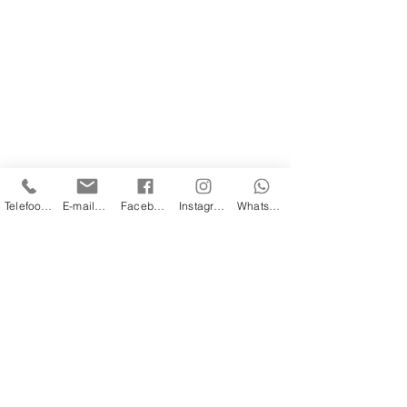
Telefoonnummer
E-mailadres
Facebook
Instagram
WhatsApp
Adres Fuseta Apartments:
Sitio Arte Nova
Rua da Cegonha 10 (E&F)
8700-047
Fuseta ALGARVE Portugal
tel: +351-910807500
*
info@fuseta-apartments.com