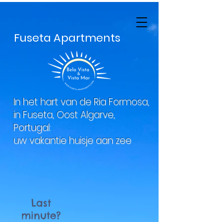
Fuseta Apartments
In het hart van de Ria Formosa,
in Fuseta, Oost Algarve,
Portugal:
uw vakantie huisje aan zee
Last
minute?