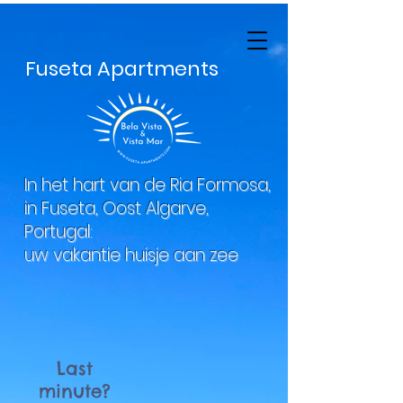
Fuseta Apartments
In het hart van de Ria Formosa,
in Fuseta, Oost Algarve,
Portugal:
uw vakantie huisje aan zee
Last
minute?