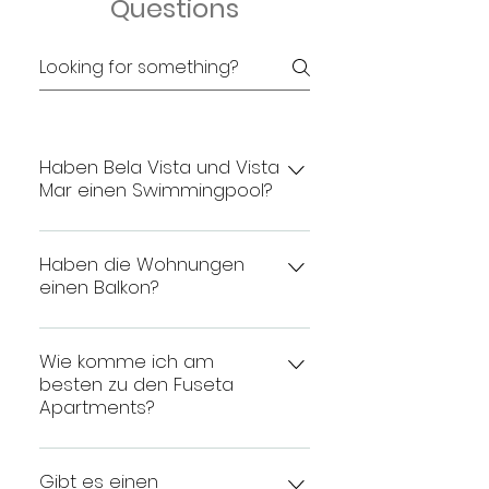
Questions
Haben Bela Vista und Vista
Mar einen Swimmingpool?
Ja, ein Gemeinschaftspool; 1 „oben“
Haben die Wohnungen
der Infinity-Pool und 1 „unten“ mit
einen Balkon?
Wasserfall steht unseren Gästen zur
Verfügung
Ja! Beide Wohnungen verfügen über
Wie komme ich am
einen eigenen Balkon (Süd, Meerblick)
besten zu den Fuseta
mit Tisch, Stühlen und Sonnenschirm
Apartments?
Vom Flughafen Faro aus können Sie
Gibt es einen
ein Taxi nehmen, ein Auto mieten oder